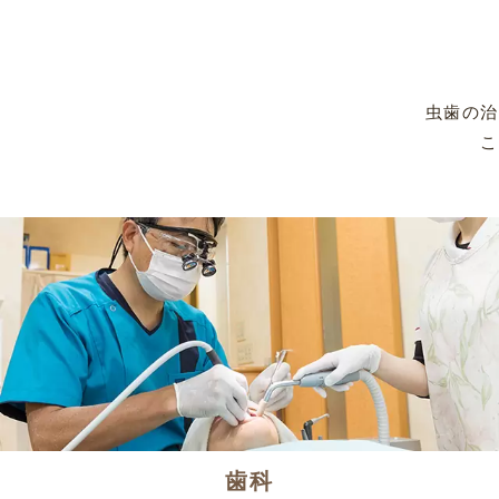
虫歯の治
こ
歯科