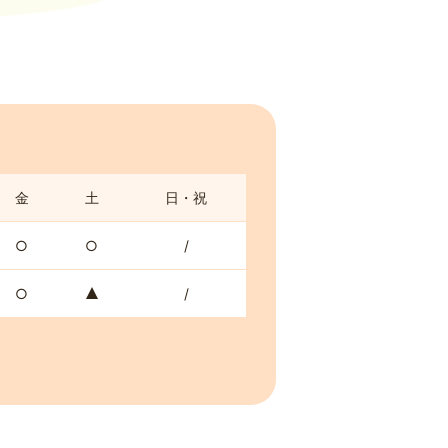
金
土
日・祝
○
○
/
○
/