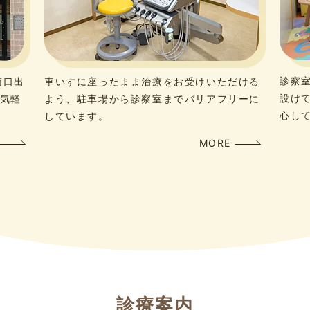
診察
南口出
車いすに座ったまま治療をお受けいただける
設け
お気軽
よう、駐車場から診察室までバリアフリーに
心し
しています。
MORE
診療案内